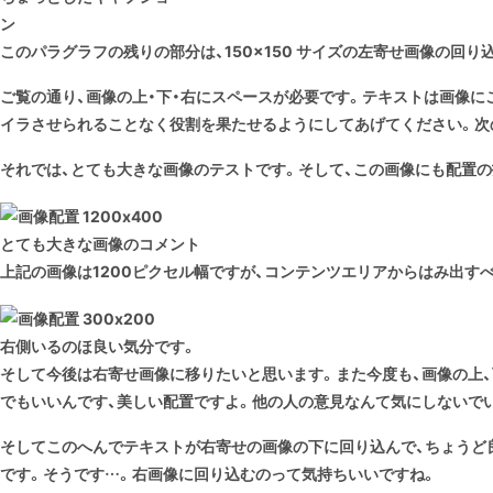
ン
このパラグラフの残りの部分は、150×150 サイズの
左寄せ
画像の回り
ご覧の通り、画像の上・下・右にスペースが必要です。テキストは画像
イラさせられることなく役割を果たせるようにしてあげてください。次
それでは、
とても大きな画像
のテストです。そして、この画像にも
配置の
とても大きな画像のコメント
上記の画像は1200ピクセル幅ですが、コンテンツエリアからはみ出す
右側いるのほ良い気分です。
そして今後は
右寄せ
画像に移りたいと思います。また今度も、画像の上、
でもいいんです、美しい配置ですよ。他の人の意見なんて気にしないで
そしてこのへんでテキストが右寄せの画像の下に回り込んで、ちょうど
です。そうです…。右画像に回り込むのって気持ちいいですね。