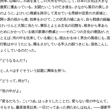
摂津、山城の二ヵ国を貫くこの大河を中心にして、日本の文化は大きな
激変に遭あっている。太閤たいこうの亡き後を、さながら落日の美しさ
のように、よけいに権威を誇示して見せている秀頼や淀君の大坂城と、
関ヶ原の役から後、拍車をかけて、この伏見の城にあり、自ら戦後の経綸
けいりんと大策に当たり、豊臣とよとみ文化の旧態を、根本から革あら
ためにかかっている徳川家康の勢威と――その二つの文化の潮流が、た
とえば、河の中を往来している船にも、陸おかをゆく男女の風俗にも、流
行歌はやりうたにも、職をさがしている牢人の顔つきにも、混色こんし
ょくしているのだった。
「どうなるんだ？」
と、人々はすぐそういう話題に興味を持つ。
「どうって、何が？」
「世の中がよ」
「変るだろう。こいつあ、はっきりしたことだ。変らない世の中なんて、
そもそも、藤原道長以来、一日だってあった例ためしはねえ。――源家平