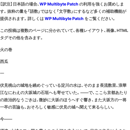
【訳注】日本語の場合、
WP Multibyte Patch
の利用を強くお奨めしま
す。抜粋の量を「語数」ではなく「文字数」にするなど多くの補助機能が
提供されます。詳しくは
WP Multibyte Patch
をご覧ください。
この投稿は複数のページに分かれていて、各種レイアウト、画像、HTML
タグその他を含みます。
火の巻
西瓜
一
伏見桃山の城地を繞めぐっている淀川の水は、そのまま長流数里、浪華
江なにわえの大坂城の石垣へも寄せていた。――で、ここら京都あたり
の政治的なうごきは、微妙に大坂のほうへすぐ響き、また大坂方の一将
一卒の言論も、おそろしく敏感に伏見の城へ聞えて来るらしい。
今――