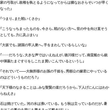
家の弓取が、政権を執とるようになってからは猶なおさらそいつが早く
なった」
「つまり、また戦いくさか」
「こうなっちまったものを、今さら、戦のない方へ、世の中を向け直そう
としても、力に及ぶまい」
「大坂でも、諸国の牢人衆へ、手をまわしているらしいな」
「……だろうな、大きな声ではいえねえが、徳川様だって、南蛮船から銃
や弾薬たまぐすりをしこたま買いこんでいるというし」
「それでいて――大御所様のお孫の千姫を、秀頼公の嫁君にやっている
のはどういうものだろ？」
「天下様のなさることは、みな聖賢の道だろうから、下人げにんにはわか
らねえさ」
石は焼けていた。河の水は沸いている。もう秋は立っているのだが、暑
さはこの夏の土用にも勝まさって酷きびしい。