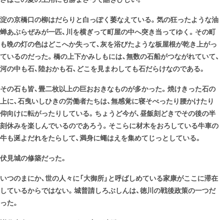
淀の京橋口の柳はだらりと白っぽく萎なえている。気の狂ったような油
蝉あぶらぜみが一匹、川を横ぎって町屋の中へ突き当ってゆく。その町
も晩の灯の色はどこへか失って、灰を浴びたような板屋根が乾き上がっ
ているのだった。橋の上下かみしもには、無数の石船がつながれていて、
河の中も石、陸おかも石、どこを見まわしても石だらけなのである。
その石も皆、畳二枚以上の巨おおきなものが多かった。焼けきった石の
上に、石曳いしひきの労働者たちは、無感覚に寝そべったり腰かけたり
仰向けに転がったりしている。ちょうど今が、昼飯刻どきでその後の半
刻休みを楽しんでいるのであろう。そこらに材木をおろしている牛車の
牛も涎よだれをたらして、満身に蠅はえを集めてじっとしている。
伏見城の修築だった。
いつのまにか、世の人々に「大御所」と呼ばしめている家康がここに滞在
しているからではない。城普請しろぶしんは、徳川の戦後政策の一つだ
った。