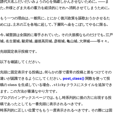
譜代大名ふだいだいみょうの心を弛緩しかんさせないために。――ま
た、外様とざま大名の蓄力を経済的にそれへ消耗させてしまうために。
もう一つの理由は、一般民に、とにかく徳川政策を謳歌おうかさせるた
めには、土木の工を各地に起して、下層民へ金をこぼしてやるに限る。
今、城普請は全国的に着手されていた。その大規模なものだけでも、江戸
城、名古屋城、駿府城、越後高田城、彦根城、亀山城、大津城――等々々。
先頭固定表示投稿です。
以下を確認してください。
先頭に固定表示する投稿は、何らかの形で通常の投稿と差をつけてその
違いが認識できるようにしてください。
post_class()
関数を使って投
稿の class を生成している場合、
クラスにスタイルを追加でき
.sticky
ます。この方法が最適なやり方です。
ブログのインデックスページでは、もし時系列的に後の方に出現する投
稿であったとしても一番先頭に表示されるべきです。
時系列的に正しい位置でももう一度表示されるべきです。その際には固